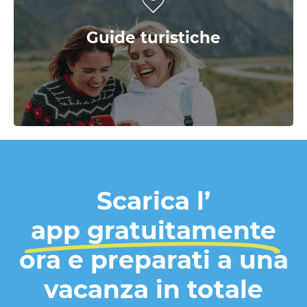
Scopri consigli per escursioni,
attrazioni, itinerari e tour, previsioni
Guide turistiche
meteo e molto altro.
Scarica l’
app gratuitamente
ora e preparati a una
vacanza in totale